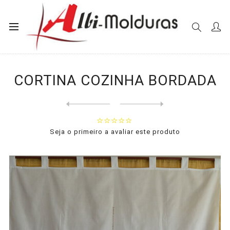
Início
Cortinas
Cozinha
CORTINA COZINHA BORDADA
CORTINA COZINHA BORDADA
Next
product
Previous product
Seja o primeiro a avaliar este produto