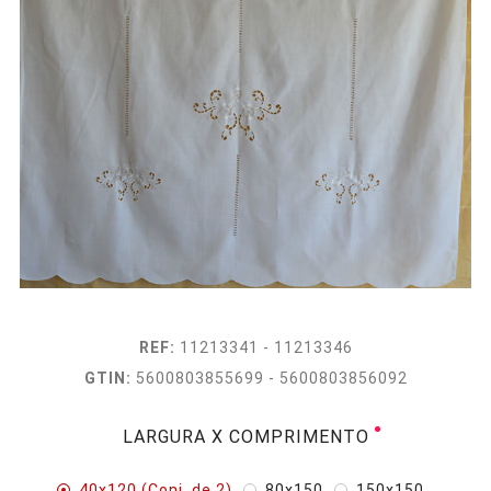
REF:
11213341 - 11213346
GTIN:
5600803855699 - 5600803856092
LARGURA X COMPRIMENTO
40x120 (Conj. de 2)
80x150
150x150