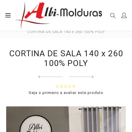
Início
Cortinas
Sala e Quarto
CORTINA DE SALA 140 x 260 100% POLY
CORTINA DE SALA 140 x 260
100% POLY
Next
product
Previous product
CORTINA DE SALA 140 x 260 1...
Seja o primeiro a avaliar este produto