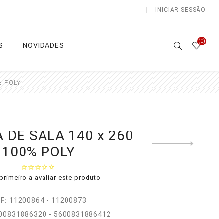
INICIAR SESSÃO
(0)
S
NOVIDADES
% POLY
Atoalhados
Lençóis e Colchas
 DE SALA 140 x 260
Next
100% POLY
product
Sala /
Lençóis
Cozinha
Capa
Casa de
Edredon
primeiro a avaliar este produto
Banho
as
Colchas
Natal
F:
11200864 - 11200873
Ver todas
00831886320 - 5600831886412