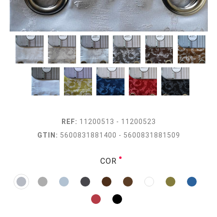
REF:
11200513 - 11200523
GTIN:
5600831881400 - 5600831881509
COR