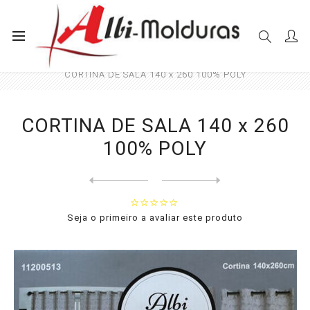
Início
Cortinas
Sala e Quarto
CORTINA DE SALA 140 x 260 100% POLY
CORTINA DE SALA 140 x 260
100% POLY
Next
product
Previous product
CORTINA DE SALA 140 x 260 1...
Seja o primeiro a avaliar este produto