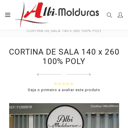
Início
Cortinas
Sala e Quarto
CORTINA DE SALA 140 x 260 100% POLY
CORTINA DE SALA 140 x 260
100% POLY
Next
product
Previous product
CORTINA DE SALA 140 x 260 1...
Seja o primeiro a avaliar este produto