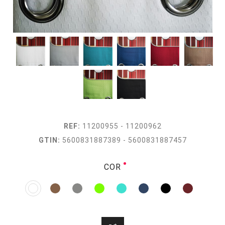
REF:
11200955 - 11200962
GTIN:
5600831887389 - 5600831887457
COR