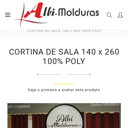
Início
Cortinas
Sala e Quarto
CORTINA DE SALA 140 x 260 100% POLY
CORTINA DE SALA 140 x 260
100% POLY
Next
product
Previous product
CORTINA DE SALA 140 x 260 1...
Seja o primeiro a avaliar este produto