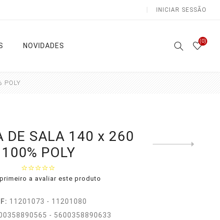
INICIAR SESSÃO
(0)
S
NOVIDADES
% POLY
Atoalhados
Lençóis e Colchas
 DE SALA 140 x 260
Next
100% POLY
product
Sala /
Lençóis
Cozinha
Capa
Casa de
Edredon
primeiro a avaliar este produto
Banho
as
Colchas
Natal
F:
11201073 - 11201080
Ver todas
00358890565 - 5600358890633