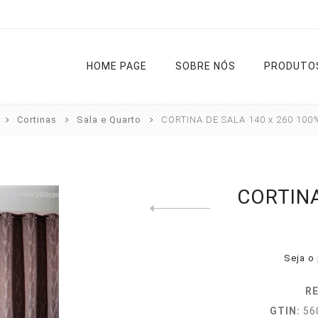
HOME PAGE
SOBRE NÓS
PRODUTO
Cortinas
Sala e Quarto
CORTINA DE SALA 140 x 260 100
Cortinas
Varões
Estores
Tapetes
CORTINA
Previous product
Cozinha
Diversos
Liso
Rua
Sala e
Noite e Dia
Casa de
Quarto
Banho
Seja o 
Passadeir
RE
Ver todas
GTIN:
56