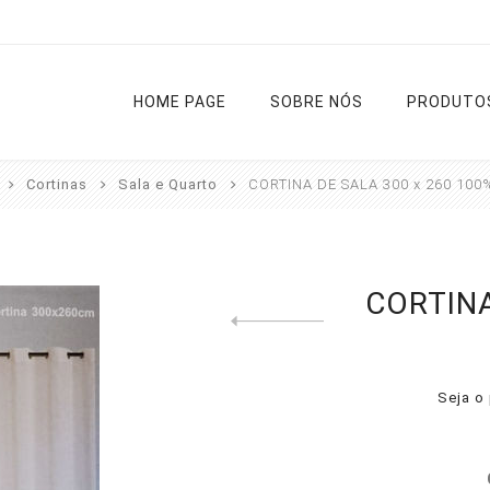
HOME PAGE
SOBRE NÓS
PRODUTO
Cortinas
Sala e Quarto
CORTINA DE SALA 300 x 260 100
Cortinas
Varões
Estores
Tapetes
CORTINA
Previous product
Cozinha
Diversos
Liso
Rua
Sala e
Noite e Dia
Casa de
Quarto
Banho
Seja o 
Passadeir
Ver todas