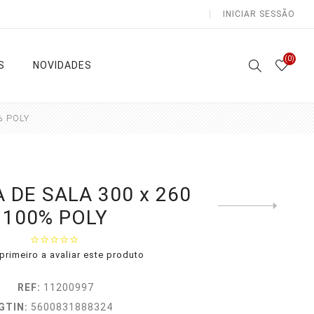
INICIAR SESSÃO
(0)
S
NOVIDADES
% POLY
Atoalhados
Lençóis e Colchas
 DE SALA 300 x 260
Next
100% POLY
product
Sala /
Lençóis
Cozinha
Capa
Casa de
Edredon
primeiro a avaliar este produto
Banho
as
Colchas
Natal
REF:
11200997
Ver todas
GTIN:
5600831888324