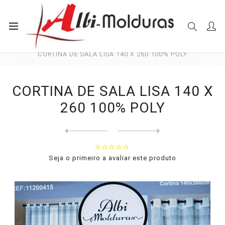
Início
Cortinas
Sala e Quarto
CORTINA DE SALA LISA 140 X 260 100% POLY
CORTINA DE SALA LISA 140 X
260 100% POLY
Next
product
Previous product
CORTINA DE SALA LISA 140 X ...
Seja o primeiro a avaliar este produto