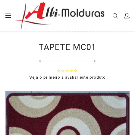
Início
Tapetes
Sala
TAPETE MC01
TAPETE MC01
Next
product
Previous product
Seja o primeiro a avaliar este produto